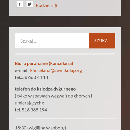
Podziel się
Szukaj:
Biuro parafialne (kancelaria)
e-mail:
kancelaria@swmikolaj.org
tel.:58 663 44 14
telefon do księdza dyżurnego
( tylko w spawach wezwań do chorych i
umierających):
tel. 516 368 194
18:30 (wigilijna w sobotę)