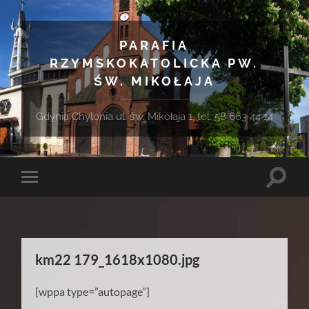
PARAFIA
RZYMSKOKATOLICKA PW.
ŚW. MIKOŁAJA
Gdynia Chylonia ul. św. Mikołaja 1, tel. 58 663 44 14
Toggle
Toggle
search
mobile
field
menu
km22 179_1618x1080.jpg
[wppa type=”autopage”]