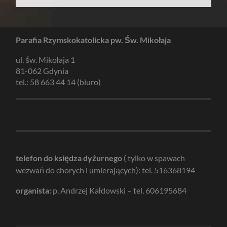
Parafia Rzymskokatolicka pw. Św. Mikołaja
ul. św. Mikołaja 1
81-062 Gdynia
tel.: 58 663 44 14 (biuro)
telefon do księdza dyżurnego
( tylko w spawach
wezwań do chorych i umierających): tel. 516368194
organista:
p. Andrzej Kałdowski – tel. 606195684