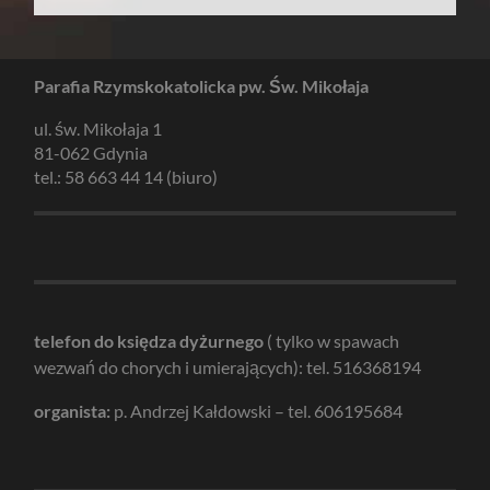
Parafia Rzymskokatolicka pw. Św. Mikołaja
ul. św. Mikołaja 1
81-062 Gdynia
tel.: 58 663 44 14 (biuro)
telefon do księdza dyżurnego
( tylko w spawach
wezwań do chorych i umierających): tel. 516368194
organista:
p. Andrzej Kałdowski – tel. 606195684