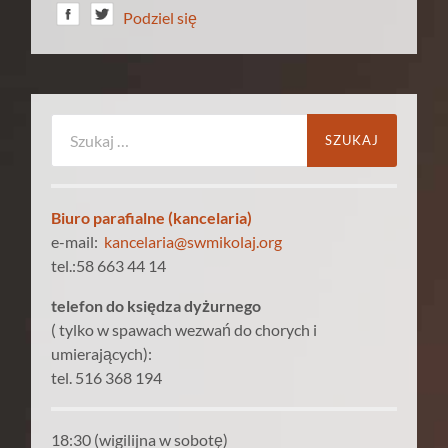
Podziel się
Szukaj:
Biuro parafialne (kancelaria)
e-mail:
kancelaria@swmikolaj.org
tel.:58 663 44 14
telefon do księdza dyżurnego
( tylko w spawach wezwań do chorych i
umierających):
tel. 516 368 194
18:30 (wigilijna w sobotę)