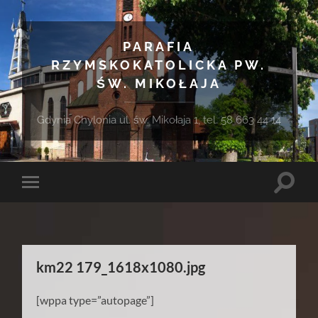
PARAFIA
RZYMSKOKATOLICKA PW.
ŚW. MIKOŁAJA
Gdynia Chylonia ul. św. Mikołaja 1, tel. 58 663 44 14
Toggle
Toggle
search
mobile
field
menu
km22 179_1618x1080.jpg
[wppa type=”autopage”]