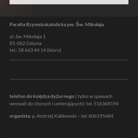
Parafia Rzymskokatolicka pw. Św. Mikołaja
ul. św. Mikołaja 1
81-062 Gdynia
tel.: 58 663 44 14 (biuro)
telefon do księdza dyżurnego
( tylko w spawach
wezwań do chorych i umierających): tel. 516368194
organista:
p. Andrzej Kałdowski – tel. 606195684