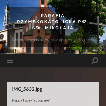
PARAFIA
RZYMSKOKATOLICKA PW.
ŚW. MIKOŁAJA
Gdynia Chylonia ul. św. Mikołaja 1, tel. 58 663 44 14
Toggle
Toggle
search
mobile
field
menu
IMG_5632.jpg
[wppa type=”autopage”]