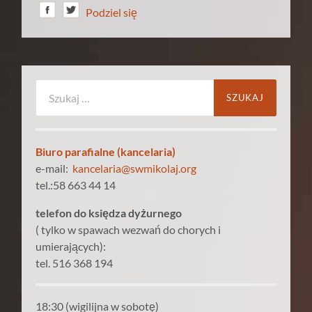
Podziel się
Szukaj:
Biuro parafialne (kancelaria)
e-mail:
kancelaria@swmikolaj.org
tel.:58 663 44 14
telefon do księdza dyżurnego
( tylko w spawach wezwań do chorych i
umierających):
tel. 516 368 194
18:30 (wigilijna w sobotę)