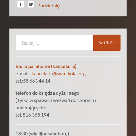
Podziel się
Szukaj:
Biuro parafialne (kancelaria)
e-mail:
kancelaria@swmikolaj.org
tel.:58 663 44 14
telefon do księdza dyżurnego
( tylko w spawach wezwań do chorych i
umierających):
tel. 516 368 194
18:30 (wigilijna w sobotę)