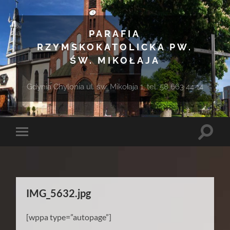
PARAFIA
RZYMSKOKATOLICKA PW.
ŚW. MIKOŁAJA
Gdynia Chylonia ul. św. Mikołaja 1, tel. 58 663 44 14
Toggle
Toggle
search
mobile
field
menu
IMG_5632.jpg
[wppa type=”autopage”]