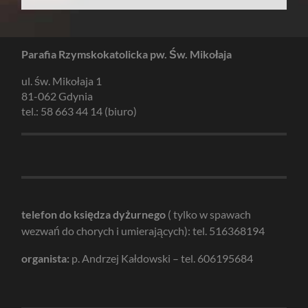
Parafia Rzymskokatolicka pw. Św. Mikołaja
ul. św. Mikołaja 1
81-062 Gdynia
tel.: 58 663 44 14 (biuro)
telefon do księdza dyżurnego
( tylko w spawach
wezwań do chorych i umierających): tel. 516368194
organista:
p. Andrzej Kałdowski – tel. 606195684