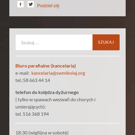
Podziel się
Szukaj:
Biuro parafialne (kancelaria)
e-mail:
kancelaria@swmikolaj.org
tel.:58 663 44 14
telefon do księdza dyżurnego
( tylko w spawach wezwań do chorych i
umierających):
tel. 516 368 194
18:30 (wigilijna w sobotę)