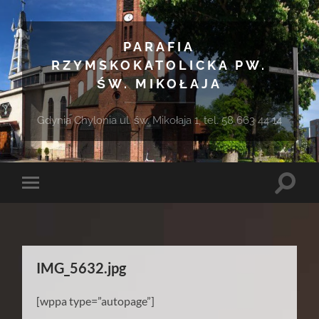
PARAFIA
RZYMSKOKATOLICKA PW.
ŚW. MIKOŁAJA
Gdynia Chylonia ul. św. Mikołaja 1, tel. 58 663 44 14
Toggle
Toggle
search
mobile
field
menu
IMG_5632.jpg
[wppa type=”autopage”]