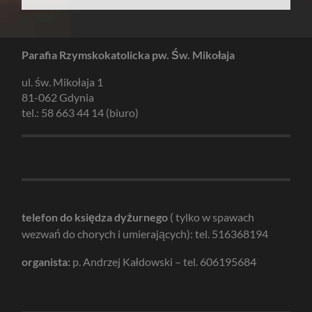
Parafia Rzymskokatolicka pw. Św. Mikołaja
ul. św. Mikołaja 1
81-062 Gdynia
tel.: 58 663 44 14 (biuro)
telefon do księdza dyżurnego
( tylko w spawach
wezwań do chorych i umierających): tel. 516368194
organista:
p. Andrzej Kałdowski – tel. 606195684