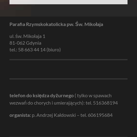
Parafia Rzymskokatolicka pw. Św. Mikołaja
ul. św. Mikołaja 1
81-062 Gdynia
tel.: 58 663 44 14 (biuro)
telefon do księdza dyżurnego
( tylko w spawach
wezwań do chorych i umierających): tel. 516368194
organista:
p. Andrzej Kałdowski – tel. 606195684