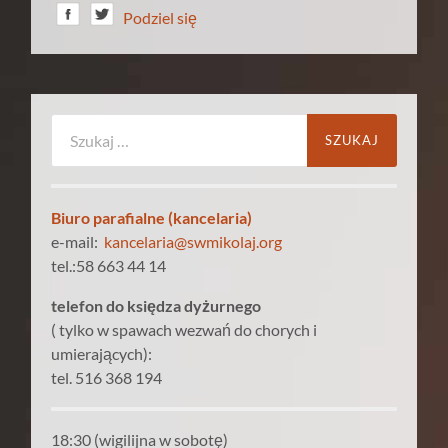
Podziel się
Szukaj:
Biuro parafialne (kancelaria)
e-mail:
kancelaria@swmikolaj.org
tel.:58 663 44 14
telefon do księdza dyżurnego
( tylko w spawach wezwań do chorych i
umierających):
tel. 516 368 194
18:30 (wigilijna w sobotę)