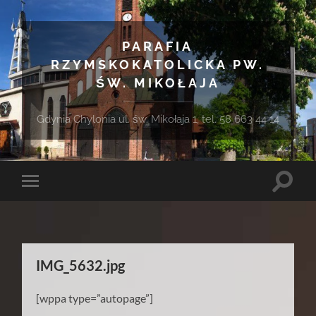
PARAFIA
RZYMSKOKATOLICKA PW.
ŚW. MIKOŁAJA
Gdynia Chylonia ul. św. Mikołaja 1, tel. 58 663 44 14
Toggle
Toggle
search
mobile
field
menu
IMG_5632.jpg
[wppa type=”autopage”]