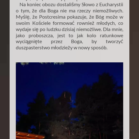
Na koniec obozu dostaliśmy Słowo z Eucharystii
o tym, że dla Boga nie ma rzeczy niemożliwych.
Myślę, że Postcresima pokazuje, że Bóg może w
swoim Kościele formować rownież młodych, co
wydaje się po ludzku dzisiaj niemożliwe. Dla mnie,
jako proboszcza, jest to jak kolo ratunkowe
wyciągnięte przez Boga, by tworzyć
duszpasterstwo młodzieży w nowy sposób.