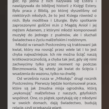
gier, np jedna z nich nazywała się Estera i
nawiązywała do biblijnej historii z Księgi Estery.
Była praca z Biblią, po której słyszeliśmy od
niektórych młodych, że to jest Ksiega również o
nich. Była modlitwa i Liturgie. Było spotkanie
zaproszonymi gośćmi m.in z Magdą Anioł i jej
mężem Adamem, z którymi młodzi komponowali
muzykę do jednego z psalmów, ale i słuchali
świadectwa o życiu małżeńskim i rodzinnym.
Młodzi w ramach Postcresimy są traktowani jak
kwiat, który ma rosnąć przez wiele lat i to jest
chyba najważniejsze. Ich nie można ściąć naszą
krótkowzrocznością, a chyba tak jest, gdy się nimi
zachwycimy tylko przez moment np podczas
Bierzmowania. Są wtedy jak kwiat do ścięcia i
wsadzenia do wazonu, tylko na chwilę.
Od września rusza w „Mikołaju” drugi rocznik
Postcresimy. Pierwszy będzie kontynuował prace,
które są jak żmudna misja ogrodnika, którą
„wykonują” małżeństwa z naszych, gdyńskich
wspólnot. One, co piątek, spotykają się z młodymi
w swoich domach, dają świadectwo, budują
relacje, czyli przekazują wiarę.