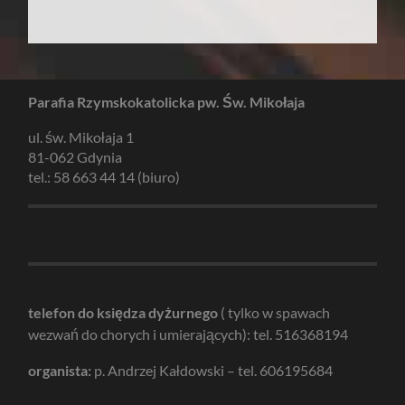
Parafia Rzymskokatolicka pw. Św. Mikołaja
ul. św. Mikołaja 1
81-062 Gdynia
tel.: 58 663 44 14 (biuro)
telefon do księdza dyżurnego
( tylko w spawach
wezwań do chorych i umierających): tel. 516368194
organista:
p. Andrzej Kałdowski – tel. 606195684