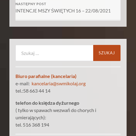
NASTĘPNY POST
INTENCJE MSZY ŚWIĘTYCH 16 – 22/08/2021
Szukaj:
Biuro parafialne (kancelaria)
e-mail:
kancelaria@swmikolaj.org
tel.:58 663 44 14
telefon do księdza dyżurnego
( tylko w spawach wezwań do chorych i
umierających):
tel. 516 368 194