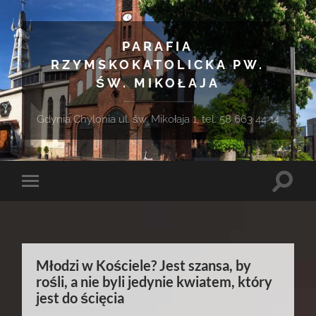
PARAFIA
RZYMSKOKATOLICKA PW.
ŚW. MIKOŁAJA
Gdynia Chylonia ul. św. Mikołaja 1, tel. 58 663 44 14
Toggle
Toggle
search
mobile
field
menu
Młodzi w Kościele? Jest szansa, by
rośli, a nie byli jedynie kwiatem, który
jest do ścięcia