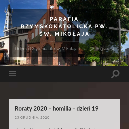
PARAFIA
RZYMSKOKATOLICKA PW.
ŚW. MIKOŁAJA
Gdynia Chylonia ul. św. Mikołaja 1, tel. 58 663 44 14
Toggle
Toggle
search
mobile
field
menu
Roraty 2020 – homilia – dzień 19
23 GRUDNIA, 2020