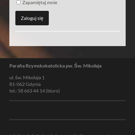
Zapamiętaj mnie
Parafia Rzymskokatolicka pw. Św. Mikołaja
ul. św. Mikołaja 1
81-062 Gdynia
tel.: 58 663 44 14 (biuro)