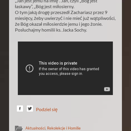
„Jan jest jemu na imię”. Jan, czyli „Bóg jest
łaskawy”, „Bóg jest miłosierny.
O tym jaką drogę przeszedł Zachariasz przez 9
miesięcy, żeby uwierzyć i nie mieć już wątpliwości,
że Bóg okazał miłosierdzie jemu i jego żonie.
Posłuchajmy homilii ks. Jacka Sochy.
Podziel się
Aktualności
,
Rekolekcje i Homilie