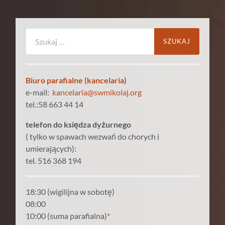
Szukaj:
Biuro parafialne (kancelaria)
e-mail:
kancelaria@swmikolaj.org
tel.:58 663 44 14
telefon do księdza dyżurnego
( tylko w spawach wezwań do chorych i
umierających):
tel. 516 368 194
18:30 (wigilijna w sobotę)
08:00
10:00 (suma parafialna)*