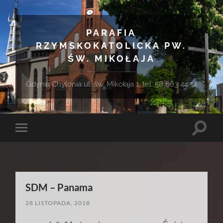
PARAFIA
RZYMSKOKATOLICKA PW.
ŚW. MIKOŁAJA
Gdynia Chylonia ul. św. Mikołaja 1, tel. 58 663 44 14
Toggle
Toggle
search
mobile
field
menu
SDM – Panama
28 LISTOPADA, 2018