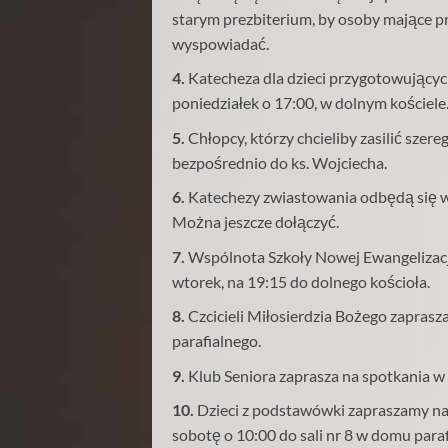
starym prezbiterium, by osoby mające p
wyspowiadać.
4.
Katecheza dla dzieci przygotowującyc
poniedziałek o 17:00, w dolnym kościele
5.
Chłopcy, którzy chcieliby zasilić szere
bezpośrednio do ks. Wojciecha.
6.
Katechezy zwiastowania odbędą się w 
Można jeszcze dołączyć.
7.
Wspólnota Szkoły Nowej Ewangelizacji
wtorek, na 19:15 do dolnego kościoła.
8.
Czcicieli Miłosierdzia Bożego zapras
parafialnego.
9.
Klub Seniora zaprasza na spotkania w
10.
Dzieci z podstawówki zapraszamy na
sobotę o 10:00 do sali nr 8 w domu para