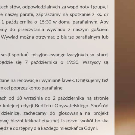
techistów, odpowiedzialnych za wspólnoty i grupy,
i
 naszej parafii, zapraszamy na spotkanie
z ks. dr
, 1 października o 15:30 w domu parafialnym. Aby
cemy do przeczytania wywiadu z naszym gościem
 Wywiad można otrzymać z biurze parafialnym lub
sesji-spotkań misyjno-ewangelizacyjnych w starej
dbędzie się 7 października o 19:30. Wszyscy są
adane na renowacje i wymianę ławek. Dziękujemy też
n cel poprzez konto parafialne.
ach od 18 września do 2 października na stronie
kolejnej edycji Budżetu Obywatelskiego. Spośród
 dzielnicę, zachęcamy do głosowania na projekt
owę bieżni lekkoatletycznej i skoczni wokół boiska
będzie dostępny dla każdego mieszkańca Gdyni.