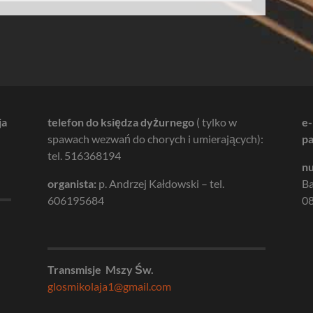
ja
telefon do księdza dyżurnego
( tylko w
e-
spawach wezwań do chorych i umierających):
pa
tel. 516368194
nu
organista:
p. Andrzej Kałdowski – tel.
B
606195684
08
Transmisje Mszy Św.
glosmikolaja1@gmail.com