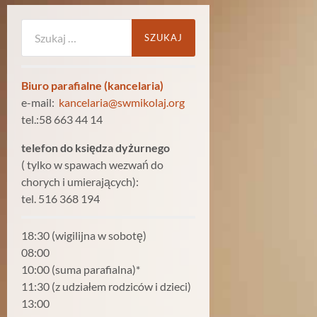
Szukaj:
Biuro parafialne (kancelaria)
e-mail:
kancelaria@swmikolaj.org
tel.:58 663 44 14
telefon do księdza dyżurnego
( tylko w spawach wezwań do
chorych i umierających):
tel. 516 368 194
18:30 (wigilijna w sobotę)
08:00
10:00 (suma parafialna)*
11:30 (z udziałem rodziców i dzieci)
13:00