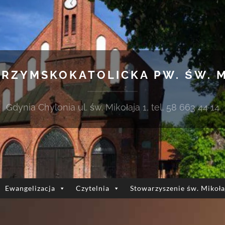
 RZYMSKOKATOLICKA PW. ŚW. 
Gdynia Chylonia ul. św. Mikołaja 1, tel. 58 663 44 14
Ewangelizacja
Czytelnia
Stowarzyszenie św. Mikoła