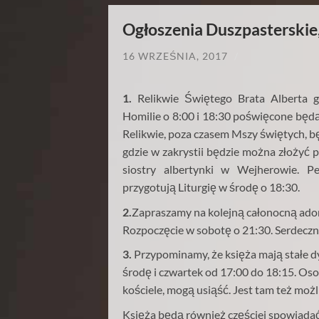
Ogłoszenia Duszpasterskie,
16 WRZEŚNIA, 2017
/
1.
Relikwie Świętego Brata Alberta g
Homilie
o 8:00 i 18:30 poświęcone będą ś
Relikwie, poza czasem Mszy świętych, b
gdzie w zakrystii będzie można złożyć
siostry albertynki w Wejherowie. P
przygotują Liturgię w środę o 18:30.
2.
Zapraszamy na kolejną całonocną adora
Rozpoczęcie w sobotę o 21:30. Serdeczni
3.
Przypominamy, że księża mają stałe d
środę i czwartek od 17:00 do 18:15. Os
kościele, mogą usiąść. Jest tam też moż
Księża będą również częściej spowiada