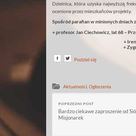
Dzielnica, która uzyska najwyższą fr
ocenione przez mieszkańców projekty.
Spośród parafian w minionych dniach z
+ profesor Jan Ciechowicz, lat 68 – P
+ Iren
+ Zygm
Podziel się
Aktualności
,
Ogłoszenia
POPRZEDNI POST
Bardzo ciekawe zaproszenie od Sió
Misjonarek