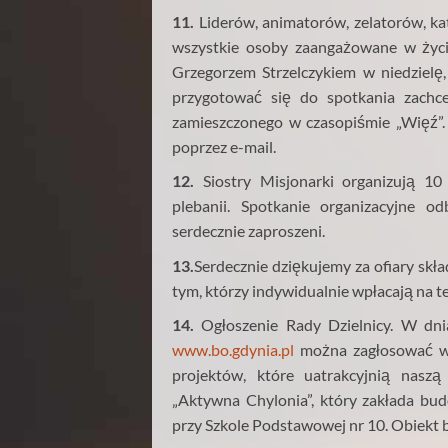
11.
Liderów, animatorów, zelatorów, ka
wszystkie osoby zaangażowane w życie
Grzegorzem Strzelczykiem w niedzielę
przygotować się do spotkania zach
zamieszczonego w czasopiśmie „Więź”.
poprzez e-mail.
12.
Siostry Misjonarki organizują 10 
plebanii. Spotkanie organizacyjne o
serdecznie zaproszeni.
13.
Serdecznie dziękujemy za ofiary skł
tym, którzy indywidualnie wpłacają na te
14.
Ogłoszenie Rady Dzielnicy. W dni
www.bo.gdynia.pl
można zagłosować w 
projektów, które uatrakcyjnią naszą
„Aktywna Chylonia”, który zakłada bud
przy Szkole Podstawowej nr 10. Obiekt 