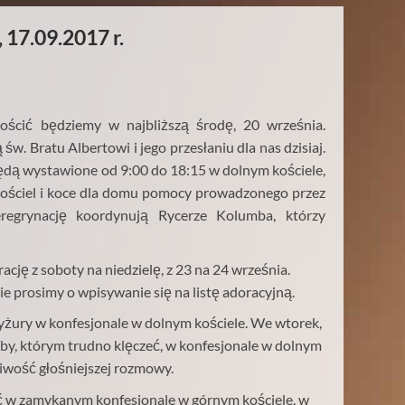
 17.09.2017 r.
ościć będziemy w najbliższą środę, 20 września.
w. Bratu Albertowi i jego przesłaniu dla nas dzisiaj.
ędą wystawione od 9:00 do 18:15 w dolnym kościele,
 pościel i koce dla domu pomocy prowadzonego przez
eregrynację koordynują Rycerze Kolumba, którzy
cję z soboty na niedzielę, z 23 na 24 września.
e prosimy o wpisywanie się na listę adoracyjną.
yżury w konfesjonale w dolnym kościele. We wtorek,
oby, którym trudno klęczeć, w konfesjonale w dolnym
liwość głośniejszej rozmowy.
ć w zamykanym konfesjonale w górnym kościele, w