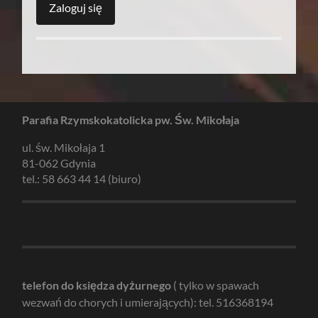
Parafia Rzymskokatolicka pw. Św. Mikołaja
ul. św. Mikołaja 1
81-062 Gdynia
tel.: 58 663 44 14 (biuro)
telefon do księdza dyżurnego
( tylko w spawach
wezwań do chorych i umierających): tel. 516368194