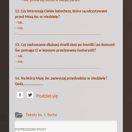
– nie, preferuję udział w swojej parafii.
12. Czy interesują Ciebie katechezy, które są odczytywane
przed Mszą św. w niedzielę?
– tak,
– nie,
– ………………………………………………………………………………….
13. Czy zachowanie dłuższej chwili ciszy po homilii i po Komunii
Św. pomaga Ci w lepszym przeżywaniu Eucharystii?
– tak,
– nie,
……………………………………………………………………………………
14. Na którą Mszę św. zazwyczaj przychodzisz w niedzielę?
Godz…………………..
Podziel się
Teksty ks. J. Sochy
POPRZEDNI POST