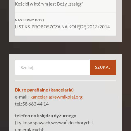
Kościół w którym jest Boży „zasięg”
NASTĘPNY POST
LIST KS. PROBOSZCZA NA KOLĘDĘ 2013/2014
Szukaj:
Biuro parafialne (kancelaria)
e-mail:
kancelaria@swmikolaj.org
tel.:58 663 44 14
telefon do księdza dyżurnego
( tylko w spawach wezwań do chorych i
umierających):