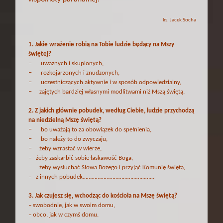
ks. Jacek Socha
1.
Jakie wrażenie robią na Tobie ludzie będący na Mszy
świętej?
–
uważnych i skupionych,
–
rozkojarzonych i znudzonych,
–
uczestniczących aktywnie i w sposób odpowiedzialny,
–
zajętych bardziej własnymi modlitwami niż Mszą świętą.
2.
Z jakich głównie pobudek, według Ciebie, ludzie przychodzą
na niedzielną Mszę świętą?
–
bo uważają to za obowiązek do spełnienia,
–
bo należy to do zwyczaju,
–
żeby wzrastać w wierze,
– żeby zaskarbić sobie łaskawość Boga,
–
żeby wysłuchać Słowa Bożego i przyjąć Komunię świętą,
– z innych pobudek…………………………………………
3. Jak czujesz się, wchodząc do kościoła na Mszę świętą?
– swobodnie, jak w swoim domu,
– obco, jak w czymś domu.