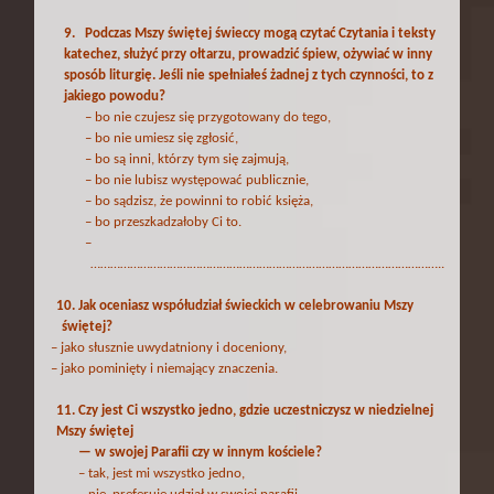
9. Podczas Mszy świętej świeccy mogą czytać Czytania i teksty
katechez, służyć przy ołtarzu, prowadzić śpiew, ożywiać w inny
sposób liturgię. Jeś­li nie spełniałeś żadnej z tych czynności, to z
jakiego powodu?
– bo nie czujesz się przygotowany do tego,
– bo nie umiesz się zgłosić,
– bo są inni, którzy tym się zajmują,
– bo nie lubisz występować publicznie,
– bo sądzisz, że powinni to robić księża,
– bo przeszkadzałoby Ci to.
–
……………………………………………………………………………………………..
10. Jak oceniasz współudział świeckich w celebrowaniu Mszy
świętej?
– jako słusznie uwydatniony i doceniony,
– jako pominięty i niemający znaczenia.
11. Czy jest Ci wszystko jedno, gdzie uczestniczysz w niedzielnej
Mszy świętej
— w swojej Parafii czy w innym kościele?
– tak, jest mi wszystko jedno,