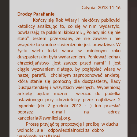
Gdynia, 2013-11-16
Drodzy Parafianie
Kończy się Rok Wiary i niektórzy publicyści
katoliccy analizując to, co się w nim wydarzyło,
powtarzają za polskimi kibicami: „ Polacy nic się nie
stało”. Jestem przekonany, że nie zawsze i nie
wszędzie to smutne stwierdzenie jest prawdziwe. W
życiu wielu ludzi wiara w minionym roku
duszpasterskim była wydarzeniem. Ponieważ jednak
chrześcijaństwo „jest zawsze przed nami” i jest
ciągle wyzwaniem dlatego, by pogłębiać wiarę w
naszej parafii, chciałbym zaproponować ankietę,
która stanie się pomocną dla duszpasterzy, Rady
Duszpasterskiej i wszystkich wiernych. Wypełnioną
ankietę
będzie
można wrzucić do pudełka
ustawionego przy chrzcielnicy przez najbliższe 2
tygodnie (do 2 grudnia 2013 r. ) lub przesłać
poprzez e-mail na adres:
kancelaria@swmikolaj.org.
Proszę przyjąć tę propozycję i prośbę w duchu
wolności, ale i odpowiedzialności za dobro
wspólnoty parafialnej.