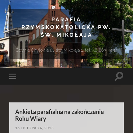
PARAFIA
RZYMSKOKATOLICKA PW.
ŚW. MIKOŁAJA
Gdynia Chylonia ul. św. Mikołaja 1, tel. 58 663 44 14
Toggle
Toggle
search
mobile
field
menu
Ankieta parafialna na zakończenie
Roku Wiary
16 LISTOPADA, 2013