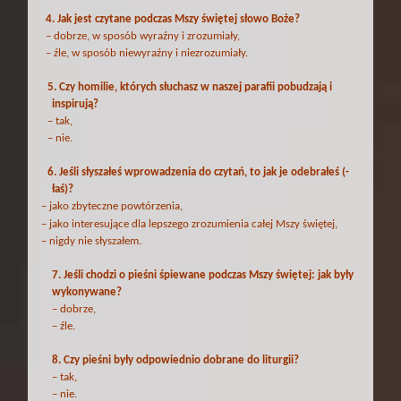
4.
Jak jest czytane podczas Mszy świętej słowo Boże?
– dobrze, w sposób wyraźny i zrozumiały,
– źle, w sposób niewyraźny i niezrozumiały.
5. Czy homilie, których słuchasz w naszej parafii pobudzają i
inspirują?
– tak,
– nie.
6. Jeśli słyszałeś wprowadzenia do czytań, to jak je odebrałeś (-
łaś)?
– jako zbyteczne powtórzenia,
– jako interesujące dla lepszego zrozumienia całej Mszy świętej,
– nigdy nie słyszałem.
7. Jeśli chodzi o pieśni śpiewane podczas Mszy świętej: jak były
wykonywane?
– dobrze,
– źle.
8. Czy pieśni były odpowiednio dobrane do liturgii?
– tak,
– nie.